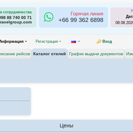
У
м сотрудничества
Горячая линия
Дат
998 88 740 00 71
+66
99 362 6898
ravelgroup.com
08.08.202
Информация
Регистрация
Вход
писание рейсов
Каталог отелей
График выдачи документов
Изм
Цены