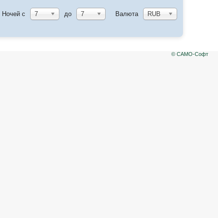
Ночей с
7
до
7
Валюта
RUB
© САМО-Софт