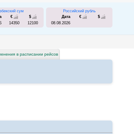
збекский сум
Российский рубль
а
€
$
Дата
€
$
6
14350
12100
08.08.2026
енения в расписании рейсов