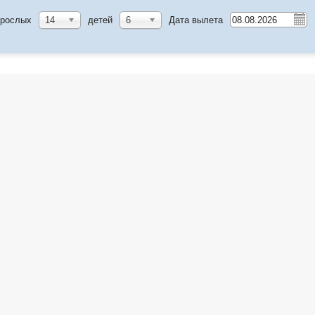
зрослых
14
детей
6
Дата вылета